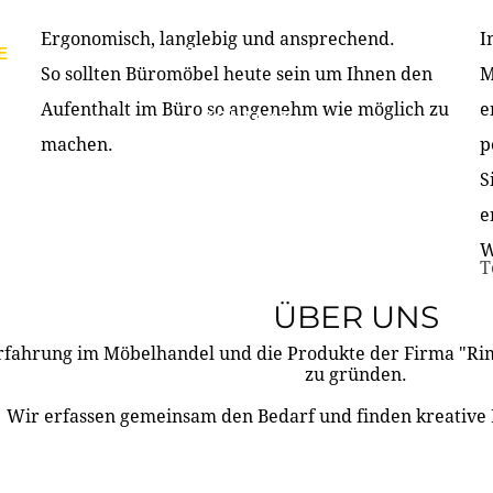
Ergonomisch, langlebig und ansprechend.
I
E
PRODUKTE
ÜBER UNS
PARTNER & REFERE
So sollten Büromöbel heute sein um Ihnen den
M
Aufenthalt im Büro so angenehm wie möglich zu
e
KONTAKT
machen.
p
S
e
W
T
ÜBER UNS
rfahrung im Möbelhandel und die Produkte der Firma "R
zu gründen.
Wir erfassen gemeinsam den Bedarf und finden kreative 