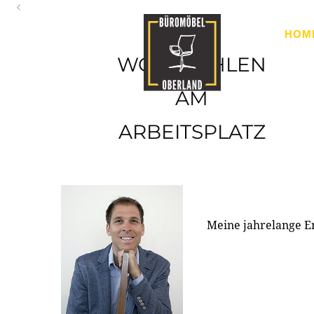
Oberland
HOM
Ihr Spezialist für Büroausstattung im Tiroler Oberland
WOHLFÜHLEN
AM
ARBEITSPLATZ
Meine jahrelange E