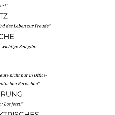
wert"
TZ
ird das Leben zur Freude"
ICHE
wichtige Zeit gibt:
ute nicht nur in Office-
entlichen Bereichen"
ERUNG
 Los jetzt!"
KTRISCHES