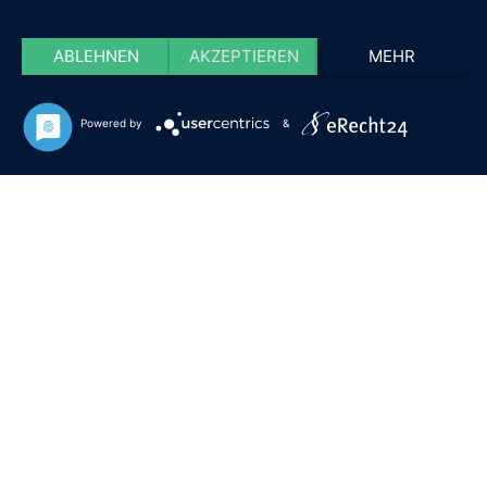
ABLEHNEN
AKZEPTIEREN
MEHR
Powered by
&