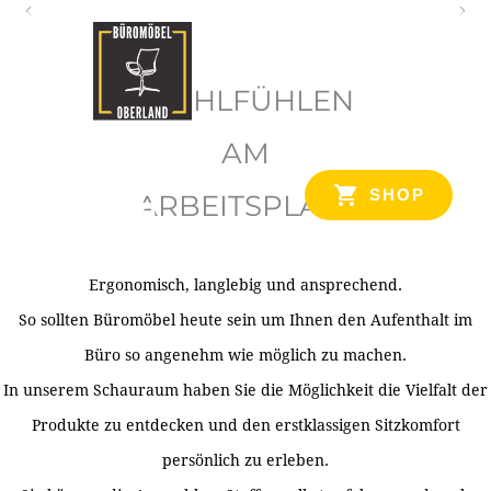
O
b
WOHLFÜHLEN
e
r
AM
l
SHOP
ARBEITSPLATZ
a
n
d
Ergonomisch, langlebig und ansprechend.
Ihr Spezialist für Büroausstattung im Tiroler Oberland
So sollten Büromöbel heute sein um Ihnen den Aufenthalt im
Büro so angenehm wie möglich zu machen.
In unserem Schauraum haben Sie die Möglichkeit die Vielfalt der
Produkte zu entdecken und den erstklassigen Sitzkomfort
persönlich zu erleben.