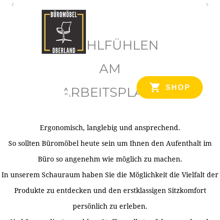
O
b
WOHLFÜHLEN
e
r
AM
l
SHOP
ARBEITSPLATZ
a
n
d
Ergonomisch, langlebig und ansprechend.
Ihr Spezialist für Büroausstattung im Tiroler Oberland
So sollten Büromöbel heute sein um Ihnen den Aufenthalt im
Büro so angenehm wie möglich zu machen.
In unserem Schauraum haben Sie die Möglichkeit die Vielfalt der
Produkte zu entdecken und den erstklassigen Sitzkomfort
persönlich zu erleben.