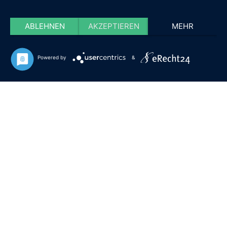
ABLEHNEN
AKZEPTIEREN
MEHR
Powered by
&