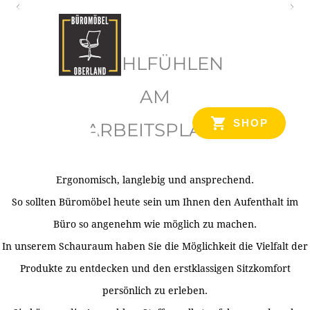
O
b
WOHLFÜHLEN
e
r
AM
l
SHOP
ARBEITSPLATZ
a
n
d
Ergonomisch, langlebig und ansprechend.
Ihr Spezialist für Büroausstattung im Tiroler Oberland
So sollten Büromöbel heute sein um Ihnen den Aufenthalt im
Büro so angenehm wie möglich zu machen.
In unserem Schauraum haben Sie die Möglichkeit die Vielfalt der
Produkte zu entdecken und den erstklassigen Sitzkomfort
persönlich zu erleben.