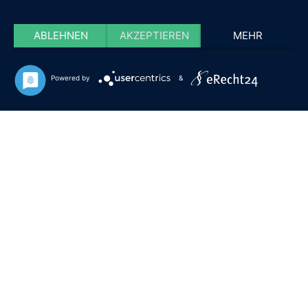
ABLEHNEN
AKZEPTIEREN
MEHR
Powered by
&