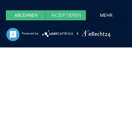
ABLEHNEN
AKZEPTIEREN
MEHR
Powered by
&