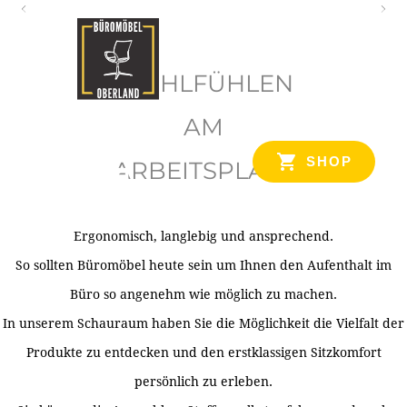
O
b
WOHLFÜHLEN
e
r
AM
l
SHOP
ARBEITSPLATZ
a
n
d
Ergonomisch, langlebig und ansprechend.
Ihr Spezialist für Büroausstattung im Tiroler Oberland
So sollten Büromöbel heute sein um Ihnen den Aufenthalt im
Büro so angenehm wie möglich zu machen.
In unserem Schauraum haben Sie die Möglichkeit die Vielfalt der
Produkte zu entdecken und den erstklassigen Sitzkomfort
persönlich zu erleben.