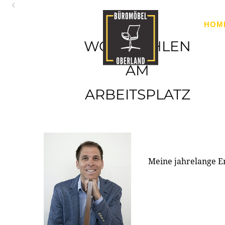
Oberland
HOM
Ihr Spezialist für Büroausstattung im Tiroler Oberland
WOHLFÜHLEN
AM
ARBEITSPLATZ
Meine jahrelange E