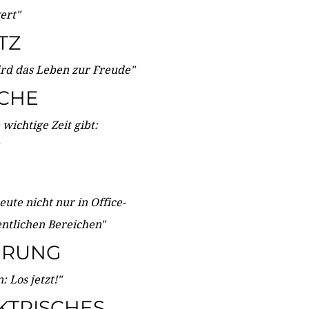
wert"
TZ
ird das Leben zur Freude"
ICHE
wichtige Zeit gibt:
ute nicht nur in Office-
entlichen Bereichen"
ERUNG
 Los jetzt!"
KTRISCHES