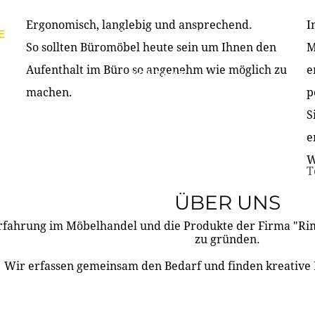
Ergonomisch, langlebig und ansprechend.
I
E
PRODUKTE
ÜBER UNS
PARTNER & REFERE
So sollten Büromöbel heute sein um Ihnen den
M
Aufenthalt im Büro so angenehm wie möglich zu
e
KONTAKT
machen.
p
S
e
W
T
ÜBER UNS
rfahrung im Möbelhandel und die Produkte der Firma "R
zu gründen.
Wir erfassen gemeinsam den Bedarf und finden kreative 