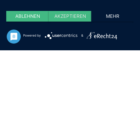
ABLEHNEN
AKZEPTIEREN
MEHR
Powered by
&