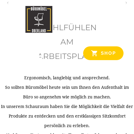
O
b
WOHLFÜHLEN
e
r
AM
l
SHOP
ARBEITSPLATZ
a
n
d
Ergonomisch, langlebig und ansprechend.
Ihr Spezialist für Büroausstattung im Tiroler Oberland
So sollten Büromöbel heute sein um Ihnen den Aufenthalt im
Büro so angenehm wie möglich zu machen.
In unserem Schauraum haben Sie die Möglichkeit die Vielfalt der
Produkte zu entdecken und den erstklassigen Sitzkomfort
persönlich zu erleben.