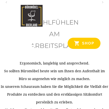
O
b
WOHLFÜHLEN
e
r
AM
l
SHOP
ARBEITSPLATZ
a
n
d
Ergonomisch, langlebig und ansprechend.
Ihr Spezialist für Büroausstattung im Tiroler Oberland
So sollten Büromöbel heute sein um Ihnen den Aufenthalt im
Büro so angenehm wie möglich zu machen.
In unserem Schauraum haben Sie die Möglichkeit die Vielfalt der
Produkte zu entdecken und den erstklassigen Sitzkomfort
persönlich zu erleben.