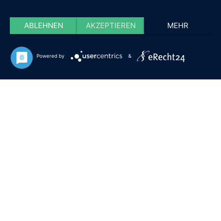
ABLEHNEN
AKZEPTIEREN
MEHR
Powered by
&