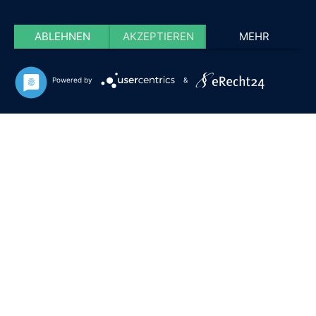
ABLEHNEN
AKZEPTIEREN
MEHR
Powered by
&