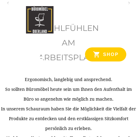
O
b
WOHLFÜHLEN
e
r
AM
l
SHOP
ARBEITSPLATZ
a
n
d
Ergonomisch, langlebig und ansprechend.
Ihr Spezialist für Büroausstattung im Tiroler Oberland
So sollten Büromöbel heute sein um Ihnen den Aufenthalt im
Büro so angenehm wie möglich zu machen.
In unserem Schauraum haben Sie die Möglichkeit die Vielfalt der
Produkte zu entdecken und den erstklassigen Sitzkomfort
persönlich zu erleben.