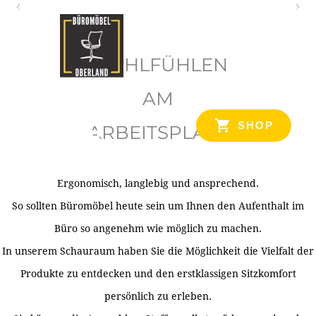
O
b
WOHLFÜHLEN
e
r
AM
l
SHOP
ARBEITSPLATZ
a
n
d
Ergonomisch, langlebig und ansprechend.
Ihr Spezialist für Büroausstattung im Tiroler Oberland
So sollten Büromöbel heute sein um Ihnen den Aufenthalt im
Büro so angenehm wie möglich zu machen.
In unserem Schauraum haben Sie die Möglichkeit die Vielfalt der
Produkte zu entdecken und den erstklassigen Sitzkomfort
persönlich zu erleben.