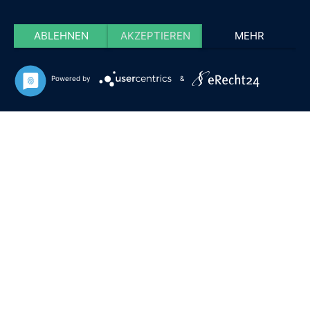
ABLEHNEN
AKZEPTIEREN
MEHR
Powered by
&