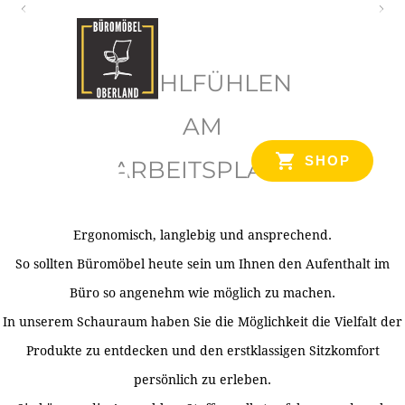
O
b
WOHLFÜHLEN
e
r
AM
l
SHOP
ARBEITSPLATZ
a
n
d
Ergonomisch, langlebig und ansprechend.
Ihr Spezialist für Büroausstattung im Tiroler Oberland
So sollten Büromöbel heute sein um Ihnen den Aufenthalt im
Büro so angenehm wie möglich zu machen.
In unserem Schauraum haben Sie die Möglichkeit die Vielfalt der
Produkte zu entdecken und den erstklassigen Sitzkomfort
persönlich zu erleben.