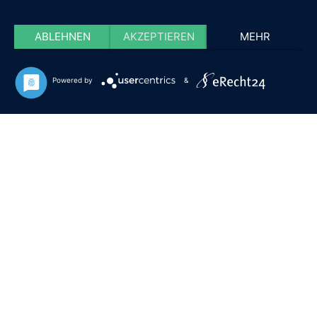
ABLEHNEN
AKZEPTIEREN
MEHR
Powered by
&