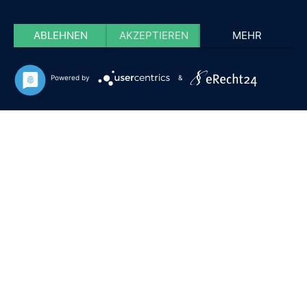
ABLEHNEN
AKZEPTIEREN
MEHR
Powered by
&