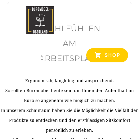
O
b
WOHLFÜHLEN
e
r
AM
l
SHOP
ARBEITSPLATZ
a
n
d
Ergonomisch, langlebig und ansprechend.
Ihr Spezialist für Büroausstattung im Tiroler Oberland
So sollten Büromöbel heute sein um Ihnen den Aufenthalt im
Büro so angenehm wie möglich zu machen.
In unserem Schauraum haben Sie die Möglichkeit die Vielfalt der
Produkte zu entdecken und den erstklassigen Sitzkomfort
persönlich zu erleben.