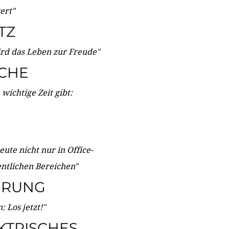
wert"
TZ
ird das Leben zur Freude"
ICHE
wichtige Zeit gibt:
ute nicht nur in Office-
entlichen Bereichen"
ERUNG
 Los jetzt!"
KTRISCHES