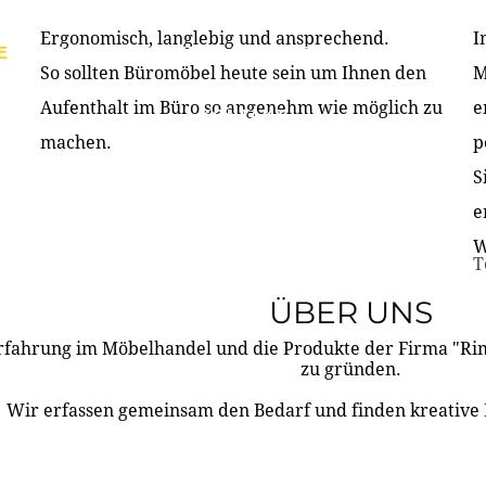
Ergonomisch, langlebig und ansprechend.
I
E
PRODUKTE
ÜBER UNS
PARTNER & REFERE
So sollten Büromöbel heute sein um Ihnen den
M
Aufenthalt im Büro so angenehm wie möglich zu
e
KONTAKT
machen.
p
S
e
W
T
ÜBER UNS
rfahrung im Möbelhandel und die Produkte der Firma "R
zu gründen.
Wir erfassen gemeinsam den Bedarf und finden kreative 