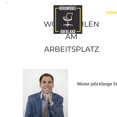
Oberland
HOM
Ihr Spezialist für Büroausstattung im Tiroler Oberland
WOHLFÜHLEN
AM
ARBEITSPLATZ
Meine jahrelange E