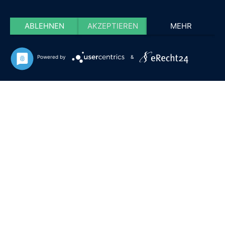
ABLEHNEN
AKZEPTIEREN
MEHR
Powered by
&