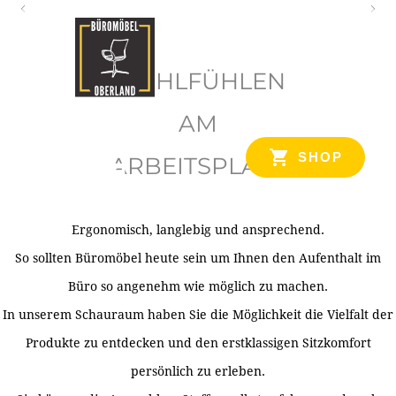
O
b
WOHLFÜHLEN
e
r
AM
l
SHOP
ARBEITSPLATZ
a
n
d
Ergonomisch, langlebig und ansprechend.
Ihr Spezialist für Büroausstattung im Tiroler Oberland
So sollten Büromöbel heute sein um Ihnen den Aufenthalt im
Büro so angenehm wie möglich zu machen.
In unserem Schauraum haben Sie die Möglichkeit die Vielfalt der
Produkte zu entdecken und den erstklassigen Sitzkomfort
persönlich zu erleben.