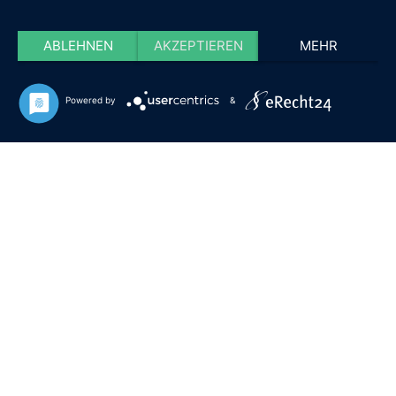
ABLEHNEN
AKZEPTIEREN
MEHR
Powered by
&