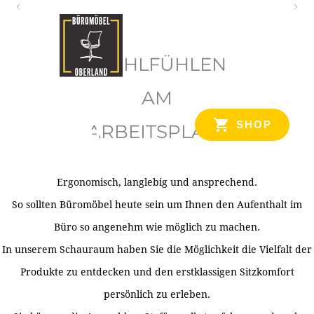
O
b
WOHLFÜHLEN
e
r
AM
l
SHOP
ARBEITSPLATZ
a
n
d
Ergonomisch, langlebig und ansprechend.
Ihr Spezialist für Büroausstattung im Tiroler Oberland
So sollten Büromöbel heute sein um Ihnen den Aufenthalt im
Büro so angenehm wie möglich zu machen.
In unserem Schauraum haben Sie die Möglichkeit die Vielfalt der
Produkte zu entdecken und den erstklassigen Sitzkomfort
persönlich zu erleben.