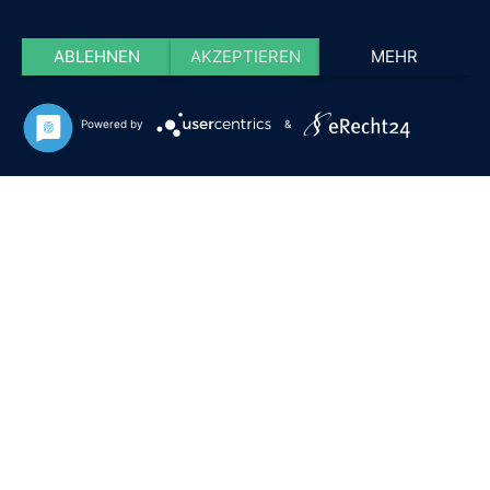
ABLEHNEN
AKZEPTIEREN
MEHR
Powered by
&