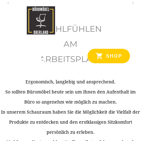
O
b
WOHLFÜHLEN
e
r
AM
l
SHOP
ARBEITSPLATZ
a
n
d
Ergonomisch, langlebig und ansprechend.
Ihr Spezialist für Büroausstattung im Tiroler Oberland
So sollten Büromöbel heute sein um Ihnen den Aufenthalt im
Büro so angenehm wie möglich zu machen.
In unserem Schauraum haben Sie die Möglichkeit die Vielfalt der
Produkte zu entdecken und den erstklassigen Sitzkomfort
persönlich zu erleben.