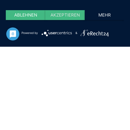
ABLEHNEN
AKZEPTIEREN
MEHR
Powered by
&