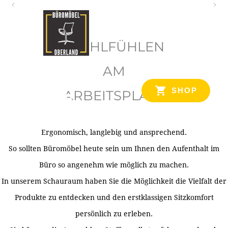
O
b
WOHLFÜHLEN
e
r
AM
l
SHOP
ARBEITSPLATZ
a
n
d
Ergonomisch, langlebig und ansprechend.
Ihr Spezialist für Büroausstattung im Tiroler Oberland
So sollten Büromöbel heute sein um Ihnen den Aufenthalt im
Büro so angenehm wie möglich zu machen.
In unserem Schauraum haben Sie die Möglichkeit die Vielfalt der
Produkte zu entdecken und den erstklassigen Sitzkomfort
persönlich zu erleben.