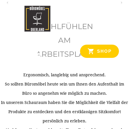
O
b
WOHLFÜHLEN
e
r
AM
l
SHOP
ARBEITSPLATZ
a
n
d
Ergonomisch, langlebig und ansprechend.
Ihr Spezialist für Büroausstattung im Tiroler Oberland
So sollten Büromöbel heute sein um Ihnen den Aufenthalt im
Büro so angenehm wie möglich zu machen.
In unserem Schauraum haben Sie die Möglichkeit die Vielfalt der
Produkte zu entdecken und den erstklassigen Sitzkomfort
persönlich zu erleben.