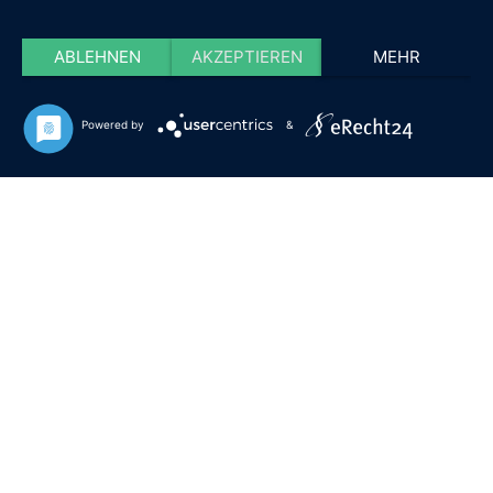
ABLEHNEN
AKZEPTIEREN
MEHR
Powered by
&