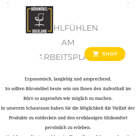
O
b
WOHLFÜHLEN
e
r
AM
l
SHOP
ARBEITSPLATZ
a
n
d
Ergonomisch, langlebig und ansprechend.
Ihr Spezialist für Büroausstattung im Tiroler Oberland
So sollten Büromöbel heute sein um Ihnen den Aufenthalt im
Büro so angenehm wie möglich zu machen.
In unserem Schauraum haben Sie die Möglichkeit die Vielfalt der
Produkte zu entdecken und den erstklassigen Sitzkomfort
persönlich zu erleben.