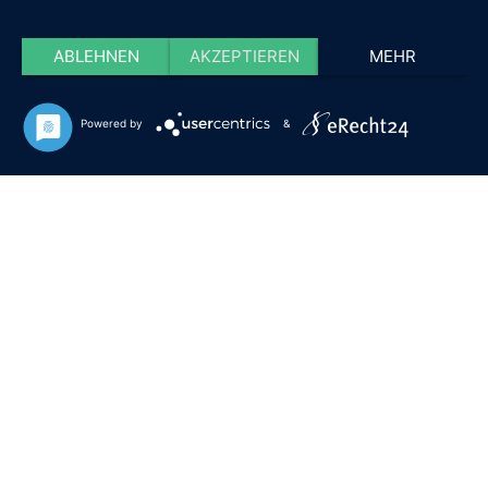
ABLEHNEN
AKZEPTIEREN
MEHR
Powered by
&