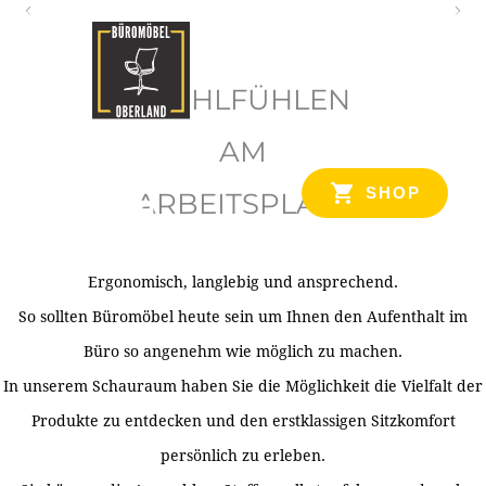
O
b
WOHLFÜHLEN
e
r
AM
l
SHOP
ARBEITSPLATZ
a
n
d
Ergonomisch, langlebig und ansprechend.
Ihr Spezialist für Büroausstattung im Tiroler Oberland
So sollten Büromöbel heute sein um Ihnen den Aufenthalt im
Büro so angenehm wie möglich zu machen.
In unserem Schauraum haben Sie die Möglichkeit die Vielfalt der
Produkte zu entdecken und den erstklassigen Sitzkomfort
persönlich zu erleben.