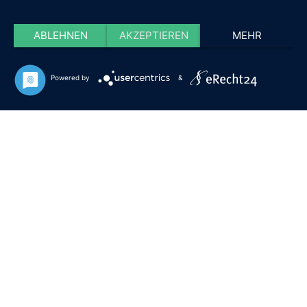
ABLEHNEN
AKZEPTIEREN
MEHR
Powered by
&