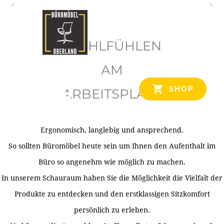
O
b
WOHLFÜHLEN
e
r
AM
l
SHOP
ARBEITSPLATZ
a
n
d
Ergonomisch, langlebig und ansprechend.
Ihr Spezialist für Büroausstattung im Tiroler Oberland
So sollten Büromöbel heute sein um Ihnen den Aufenthalt im
Büro so angenehm wie möglich zu machen.
In unserem Schauraum haben Sie die Möglichkeit die Vielfalt der
Produkte zu entdecken und den erstklassigen Sitzkomfort
persönlich zu erleben.