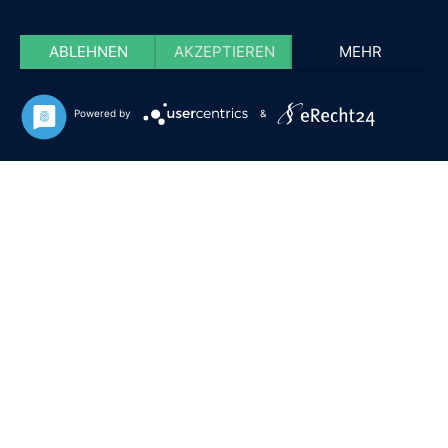
ABLEHNEN
AKZEPTIEREN
MEHR
Powered by
&