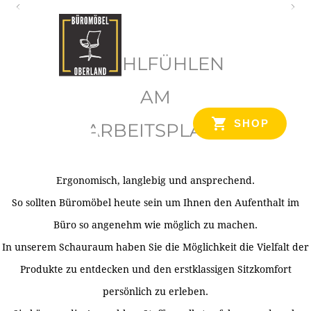
O
b
WOHLFÜHLEN
e
r
AM
l
SHOP
ARBEITSPLATZ
a
n
d
Ergonomisch, langlebig und ansprechend.
Ihr Spezialist für Büroausstattung im Tiroler Oberland
So sollten Büromöbel heute sein um Ihnen den Aufenthalt im
Büro so angenehm wie möglich zu machen.
In unserem Schauraum haben Sie die Möglichkeit die Vielfalt der
Produkte zu entdecken und den erstklassigen Sitzkomfort
persönlich zu erleben.