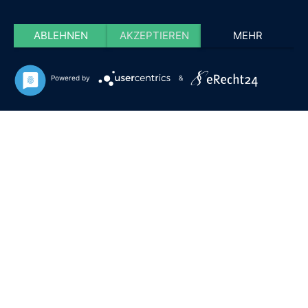
ABLEHNEN
AKZEPTIEREN
MEHR
Powered by
&