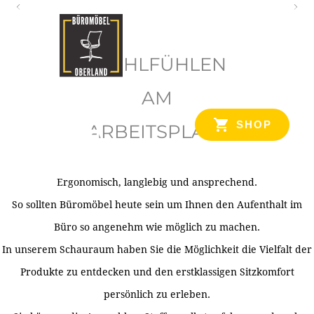
O
b
WOHLFÜHLEN
e
r
AM
l
SHOP
ARBEITSPLATZ
a
n
d
Ergonomisch, langlebig und ansprechend.
Ihr Spezialist für Büroausstattung im Tiroler Oberland
So sollten Büromöbel heute sein um Ihnen den Aufenthalt im
Büro so angenehm wie möglich zu machen.
In unserem Schauraum haben Sie die Möglichkeit die Vielfalt der
Produkte zu entdecken und den erstklassigen Sitzkomfort
persönlich zu erleben.