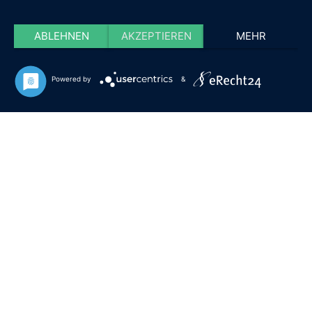
ABLEHNEN
AKZEPTIEREN
MEHR
Powered by
&