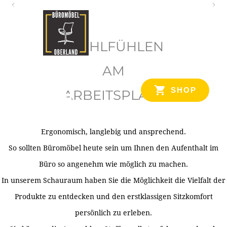
O
b
WOHLFÜHLEN
e
r
AM
l
SHOP
ARBEITSPLATZ
a
n
d
Ergonomisch, langlebig und ansprechend.
Ihr Spezialist für Büroausstattung im Tiroler Oberland
So sollten Büromöbel heute sein um Ihnen den Aufenthalt im
Büro so angenehm wie möglich zu machen.
In unserem Schauraum haben Sie die Möglichkeit die Vielfalt der
Produkte zu entdecken und den erstklassigen Sitzkomfort
persönlich zu erleben.