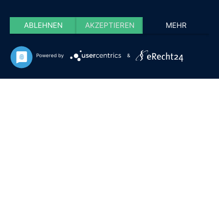
ABLEHNEN
AKZEPTIEREN
MEHR
Powered by
&