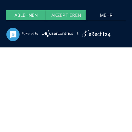
ABLEHNEN
AKZEPTIEREN
MEHR
Powered by
&