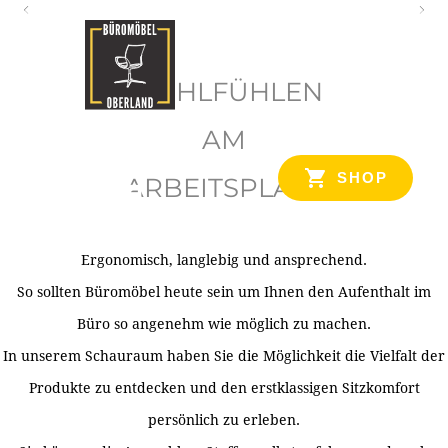
O
b
WOHLFÜHLEN
e
r
AM
l
SHOP
ARBEITSPLATZ
a
n
d
Ergonomisch, langlebig und ansprechend.
Ihr Spezialist für Büroausstattung im Tiroler Oberland
So sollten Büromöbel heute sein um Ihnen den Aufenthalt im
Büro so angenehm wie möglich zu machen.
In unserem Schauraum haben Sie die Möglichkeit die Vielfalt der
Produkte zu entdecken und den erstklassigen Sitzkomfort
persönlich zu erleben.