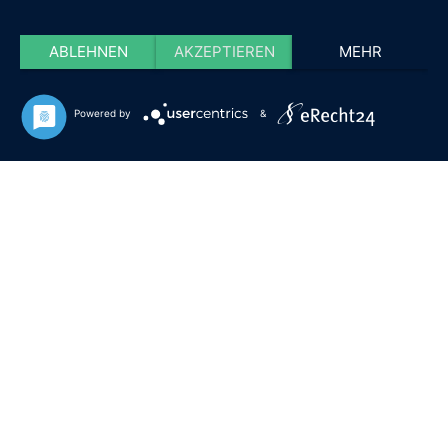
ABLEHNEN
AKZEPTIEREN
MEHR
Powered by
&