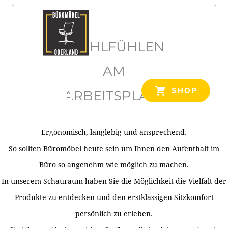
O
b
WOHLFÜHLEN
e
r
AM
l
SHOP
ARBEITSPLATZ
a
n
d
Ergonomisch, langlebig und ansprechend.
Ihr Spezialist für Büroausstattung im Tiroler Oberland
So sollten Büromöbel heute sein um Ihnen den Aufenthalt im
Büro so angenehm wie möglich zu machen.
In unserem Schauraum haben Sie die Möglichkeit die Vielfalt der
Produkte zu entdecken und den erstklassigen Sitzkomfort
persönlich zu erleben.