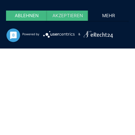
ABLEHNEN
AKZEPTIEREN
MEHR
Powered by
&