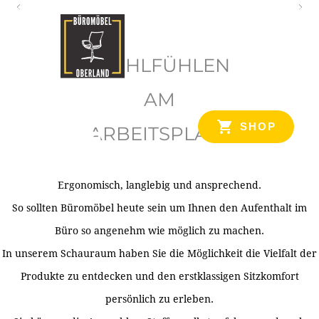
O
b
WOHLFÜHLEN
e
r
AM
l
SHOP
ARBEITSPLATZ
a
n
d
Ergonomisch, langlebig und ansprechend.
Ihr Spezialist für Büroausstattung im Tiroler Oberland
So sollten Büromöbel heute sein um Ihnen den Aufenthalt im
Büro so angenehm wie möglich zu machen.
In unserem Schauraum haben Sie die Möglichkeit die Vielfalt der
Produkte zu entdecken und den erstklassigen Sitzkomfort
persönlich zu erleben.