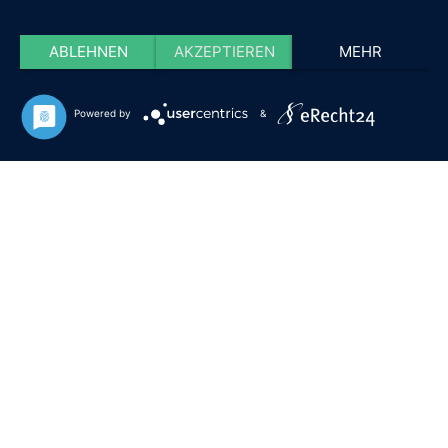
ABLEHNEN
AKZEPTIEREN
MEHR
Powered by
&