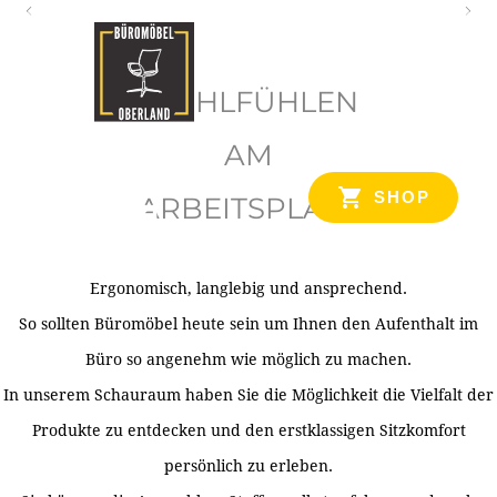
O
b
WOHLFÜHLEN
e
r
AM
l
SHOP
ARBEITSPLATZ
a
n
d
Ergonomisch, langlebig und ansprechend.
Ihr Spezialist für Büroausstattung im Tiroler Oberland
So sollten Büromöbel heute sein um Ihnen den Aufenthalt im
Büro so angenehm wie möglich zu machen.
In unserem Schauraum haben Sie die Möglichkeit die Vielfalt der
Produkte zu entdecken und den erstklassigen Sitzkomfort
persönlich zu erleben.