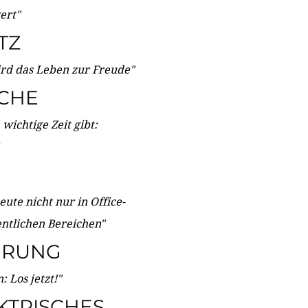
wert"
TZ
ird das Leben zur Freude"
ICHE
wichtige Zeit gibt:
ute nicht nur in Office-
entlichen Bereichen"
ERUNG
 Los jetzt!"
KTRISCHES