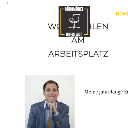
Oberland
HOM
Ihr Spezialist für Büroausstattung im Tiroler Oberland
WOHLFÜHLEN
AM
ARBEITSPLATZ
Meine jahrelange E