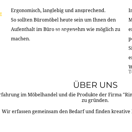
Ergonomisch, langlebig und ansprechend.
I
E
PRODUKTE
ÜBER UNS
PARTNER & REFERE
So sollten Büromöbel heute sein um Ihnen den
M
Aufenthalt im Büro so angenehm wie möglich zu
e
KONTAKT
machen.
p
S
e
W
T
ÜBER UNS
rfahrung im Möbelhandel und die Produkte der Firma "R
zu gründen.
Wir erfassen gemeinsam den Bedarf und finden kreative 