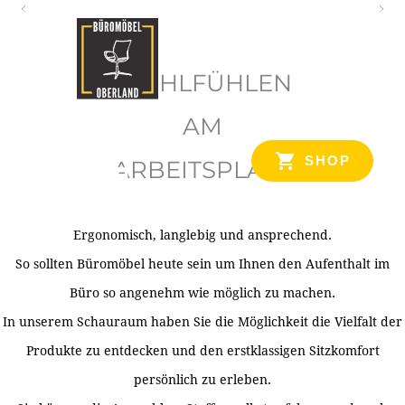
O
b
WOHLFÜHLEN
e
r
AM
l
SHOP
ARBEITSPLATZ
a
n
d
Ergonomisch, langlebig und ansprechend.
Ihr Spezialist für Büroausstattung im Tiroler Oberland
So sollten Büromöbel heute sein um Ihnen den Aufenthalt im
Büro so angenehm wie möglich zu machen.
In unserem Schauraum haben Sie die Möglichkeit die Vielfalt der
Produkte zu entdecken und den erstklassigen Sitzkomfort
persönlich zu erleben.