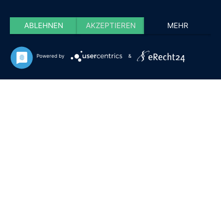
ABLEHNEN
AKZEPTIEREN
MEHR
Powered by
&