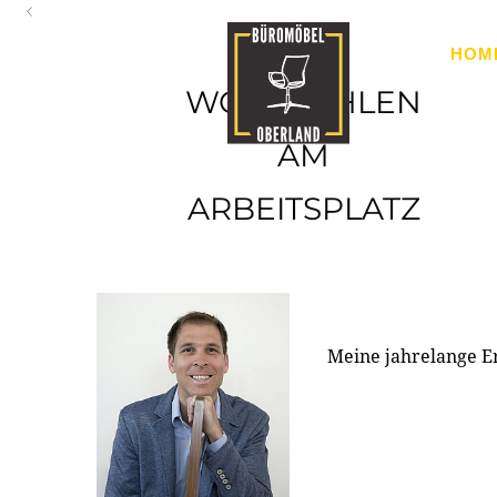
Oberland
HOM
Ihr Spezialist für Büroausstattung im Tiroler Oberland
WOHLFÜHLEN
AM
ARBEITSPLATZ
Meine jahrelange E