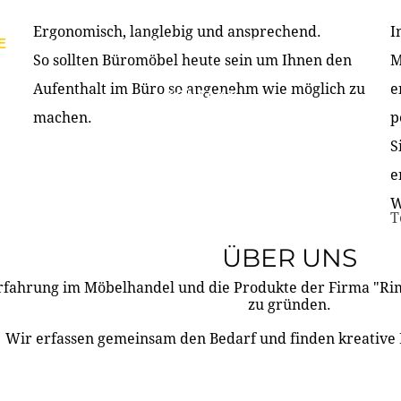
Ergonomisch, langlebig und ansprechend.
I
E
PRODUKTE
ÜBER UNS
PARTNER & REFERE
So sollten Büromöbel heute sein um Ihnen den
M
Aufenthalt im Büro so angenehm wie möglich zu
e
KONTAKT
machen.
p
S
e
W
T
ÜBER UNS
rfahrung im Möbelhandel und die Produkte der Firma "R
zu gründen.
Wir erfassen gemeinsam den Bedarf und finden kreative 