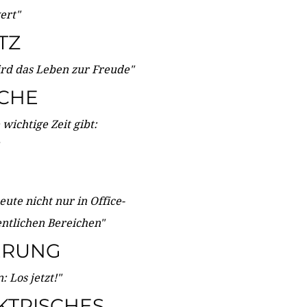
wert"
TZ
ird das Leben zur Freude"
ICHE
wichtige Zeit gibt:
ute nicht nur in Office-
entlichen Bereichen"
ERUNG
 Los jetzt!"
KTRISCHES