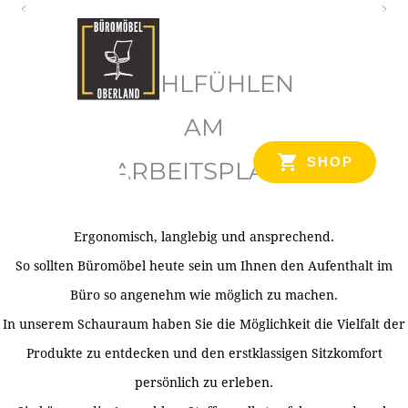
O
b
WOHLFÜHLEN
e
r
AM
l
SHOP
ARBEITSPLATZ
a
n
d
Ergonomisch, langlebig und ansprechend.
Ihr Spezialist für Büroausstattung im Tiroler Oberland
So sollten Büromöbel heute sein um Ihnen den Aufenthalt im
Büro so angenehm wie möglich zu machen.
In unserem Schauraum haben Sie die Möglichkeit die Vielfalt der
Produkte zu entdecken und den erstklassigen Sitzkomfort
persönlich zu erleben.