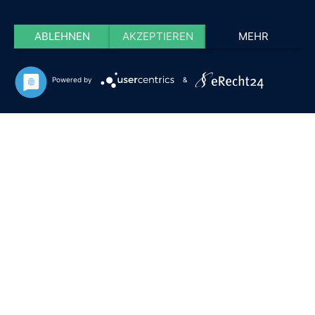
ABLEHNEN
AKZEPTIEREN
MEHR
Powered by
&