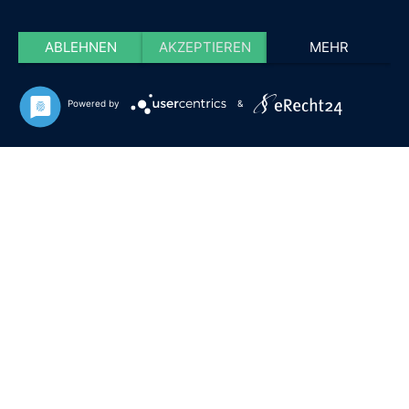
ABLEHNEN
AKZEPTIEREN
MEHR
Powered by
&