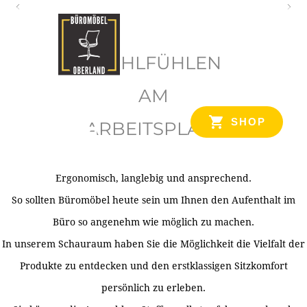
O
b
WOHLFÜHLEN
e
r
AM
l
SHOP
ARBEITSPLATZ
a
n
d
Ergonomisch, langlebig und ansprechend.
Ihr Spezialist für Büroausstattung im Tiroler Oberland
So sollten Büromöbel heute sein um Ihnen den Aufenthalt im
Büro so angenehm wie möglich zu machen.
In unserem Schauraum haben Sie die Möglichkeit die Vielfalt der
Produkte zu entdecken und den erstklassigen Sitzkomfort
persönlich zu erleben.