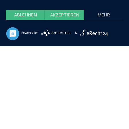
ABLEHNEN
AKZEPTIEREN
MEHR
Powered by
&