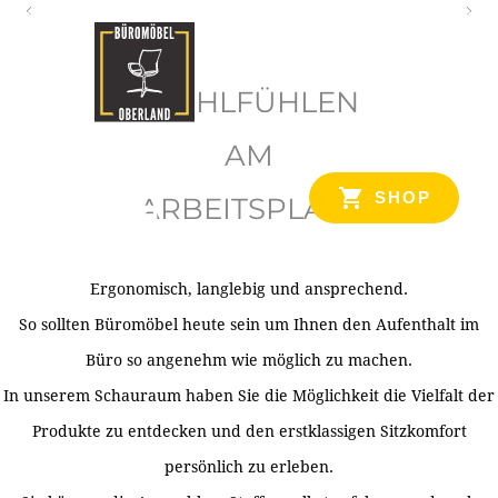
O
b
WOHLFÜHLEN
e
r
AM
l
SHOP
ARBEITSPLATZ
a
n
d
Ergonomisch, langlebig und ansprechend.
Ihr Spezialist für Büroausstattung im Tiroler Oberland
So sollten Büromöbel heute sein um Ihnen den Aufenthalt im
Büro so angenehm wie möglich zu machen.
In unserem Schauraum haben Sie die Möglichkeit die Vielfalt der
Produkte zu entdecken und den erstklassigen Sitzkomfort
persönlich zu erleben.