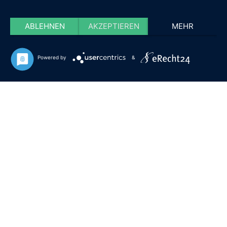
ABLEHNEN
AKZEPTIEREN
MEHR
Powered by
&