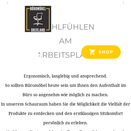
O
b
WOHLFÜHLEN
e
r
AM
l
SHOP
ARBEITSPLATZ
a
n
d
Ergonomisch, langlebig und ansprechend.
Ihr Spezialist für Büroausstattung im Tiroler Oberland
So sollten Büromöbel heute sein um Ihnen den Aufenthalt im
Büro so angenehm wie möglich zu machen.
In unserem Schauraum haben Sie die Möglichkeit die Vielfalt der
Produkte zu entdecken und den erstklassigen Sitzkomfort
persönlich zu erleben.