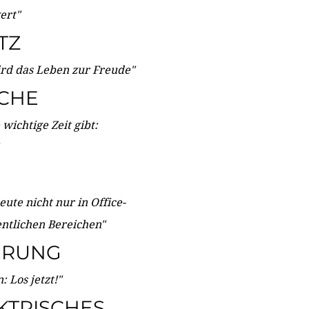
wert"
TZ
ird das Leben zur Freude"
ICHE
wichtige Zeit gibt:
ute nicht nur in Office-
entlichen Bereichen"
ERUNG
 Los jetzt!"
KTRISCHES