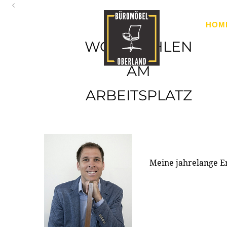
Oberland
HOM
Ihr Spezialist für Büroausstattung im Tiroler Oberland
WOHLFÜHLEN
AM
ARBEITSPLATZ
Meine jahrelange E