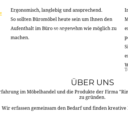
Ergonomisch, langlebig und ansprechend.
I
E
PRODUKTE
ÜBER UNS
PARTNER & REFERE
So sollten Büromöbel heute sein um Ihnen den
M
Aufenthalt im Büro so angenehm wie möglich zu
e
KONTAKT
machen.
p
S
e
W
T
ÜBER UNS
rfahrung im Möbelhandel und die Produkte der Firma "R
zu gründen.
Wir erfassen gemeinsam den Bedarf und finden kreative 