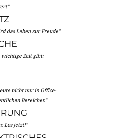
wert"
TZ
ird das Leben zur Freude"
ICHE
wichtige Zeit gibt:
ute nicht nur in Office-
entlichen Bereichen"
ERUNG
 Los jetzt!"
KTRISCHES