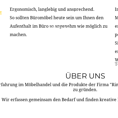
Ergonomisch, langlebig und ansprechend.
I
E
PRODUKTE
ÜBER UNS
PARTNER & REFERE
So sollten Büromöbel heute sein um Ihnen den
M
Aufenthalt im Büro so angenehm wie möglich zu
e
KONTAKT
machen.
p
S
e
W
T
ÜBER UNS
rfahrung im Möbelhandel und die Produkte der Firma "R
zu gründen.
Wir erfassen gemeinsam den Bedarf und finden kreative 