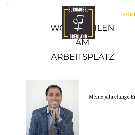
Oberland
HOM
Ihr Spezialist für Büroausstattung im Tiroler Oberland
WOHLFÜHLEN
AM
ARBEITSPLATZ
Meine jahrelange E