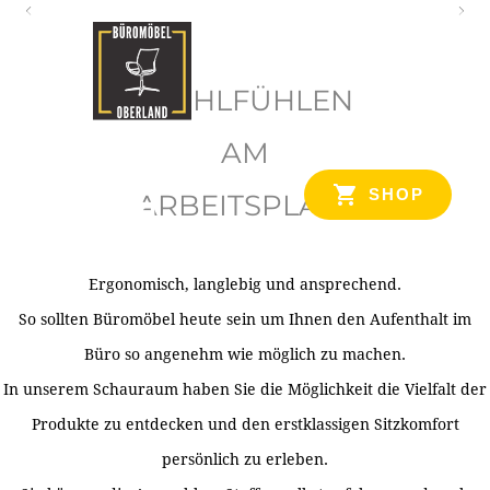
O
b
WOHLFÜHLEN
e
r
AM
l
SHOP
ARBEITSPLATZ
a
n
d
Ergonomisch, langlebig und ansprechend.
Ihr Spezialist für Büroausstattung im Tiroler Oberland
So sollten Büromöbel heute sein um Ihnen den Aufenthalt im
Büro so angenehm wie möglich zu machen.
In unserem Schauraum haben Sie die Möglichkeit die Vielfalt der
Produkte zu entdecken und den erstklassigen Sitzkomfort
persönlich zu erleben.