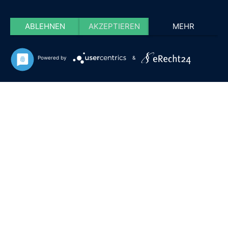
ABLEHNEN
AKZEPTIEREN
MEHR
Powered by
&