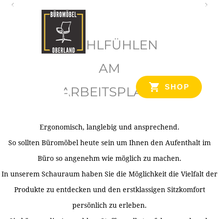
O
b
WOHLFÜHLEN
e
r
AM
l
SHOP
ARBEITSPLATZ
a
n
d
Ergonomisch, langlebig und ansprechend.
Ihr Spezialist für Büroausstattung im Tiroler Oberland
So sollten Büromöbel heute sein um Ihnen den Aufenthalt im
Büro so angenehm wie möglich zu machen.
In unserem Schauraum haben Sie die Möglichkeit die Vielfalt der
Produkte zu entdecken und den erstklassigen Sitzkomfort
persönlich zu erleben.