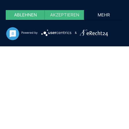
ABLEHNEN
AKZEPTIEREN
MEHR
Powered by
&