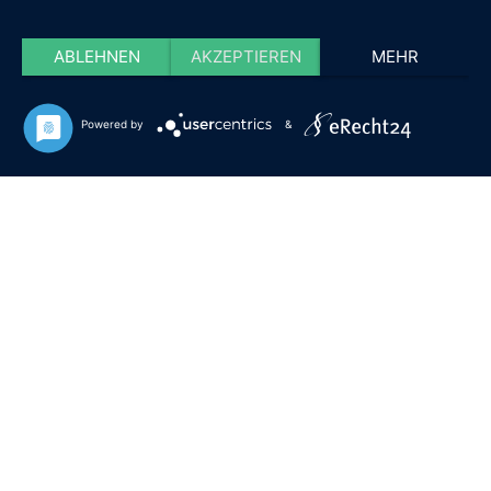
ABLEHNEN
AKZEPTIEREN
MEHR
Powered by
&