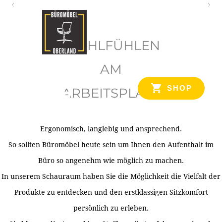
O
b
WOHLFÜHLEN
e
r
AM
l
SHOP
ARBEITSPLATZ
a
n
d
Ergonomisch, langlebig und ansprechend.
Ihr Spezialist für Büroausstattung im Tiroler Oberland
So sollten Büromöbel heute sein um Ihnen den Aufenthalt im
Büro so angenehm wie möglich zu machen.
In unserem Schauraum haben Sie die Möglichkeit die Vielfalt der
Produkte zu entdecken und den erstklassigen Sitzkomfort
persönlich zu erleben.