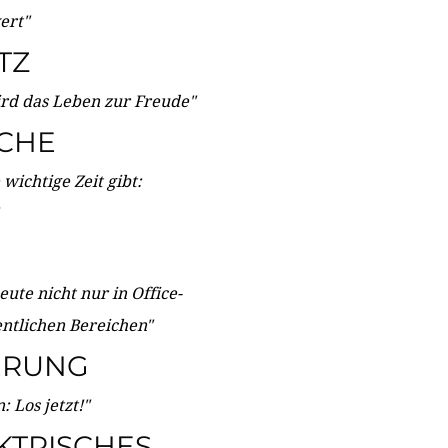
wert"
TZ
ird das Leben zur Freude"
ICHE
wichtige Zeit gibt:
ute nicht nur in Office-
entlichen Bereichen"
ERUNG
 Los jetzt!"
KTRISCHES