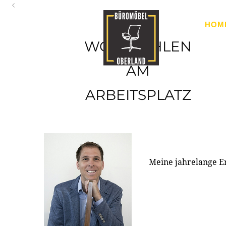
Oberland
HOM
Ihr Spezialist für Büroausstattung im Tiroler Oberland
WOHLFÜHLEN
AM
ARBEITSPLATZ
Meine jahrelange E