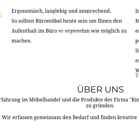
Ergonomisch, langlebig und ansprechend.
I
E
PRODUKTE
ÜBER UNS
PARTNER & REFERE
So sollten Büromöbel heute sein um Ihnen den
M
Aufenthalt im Büro so angenehm wie möglich zu
e
KONTAKT
machen.
p
S
e
W
T
ÜBER UNS
rfahrung im Möbelhandel und die Produkte der Firma "R
zu gründen.
Wir erfassen gemeinsam den Bedarf und finden kreative 