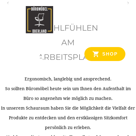
O
b
WOHLFÜHLEN
e
r
AM
l
SHOP
ARBEITSPLATZ
a
n
d
Ergonomisch, langlebig und ansprechend.
Ihr Spezialist für Büroausstattung im Tiroler Oberland
So sollten Büromöbel heute sein um Ihnen den Aufenthalt im
Büro so angenehm wie möglich zu machen.
In unserem Schauraum haben Sie die Möglichkeit die Vielfalt der
Produkte zu entdecken und den erstklassigen Sitzkomfort
persönlich zu erleben.