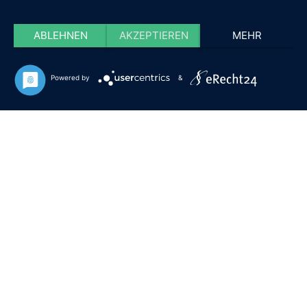
ABLEHNEN
AKZEPTIEREN
MEHR
Powered by
&