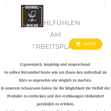
O
b
WOHLFÜHLEN
e
r
AM
l
SHOP
ARBEITSPLATZ
a
n
d
Ergonomisch, langlebig und ansprechend.
Ihr Spezialist für Büroausstattung im Tiroler Oberland
So sollten Büromöbel heute sein um Ihnen den Aufenthalt im
Büro so angenehm wie möglich zu machen.
In unserem Schauraum haben Sie die Möglichkeit die Vielfalt der
Produkte zu entdecken und den erstklassigen Sitzkomfort
persönlich zu erleben.