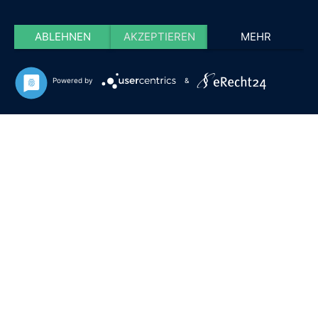
ABLEHNEN
AKZEPTIEREN
MEHR
Powered by
&