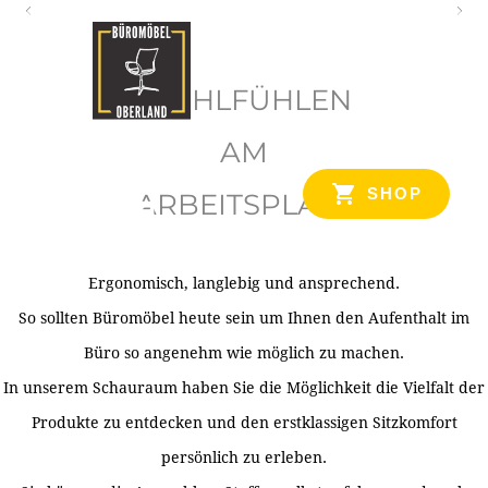
O
b
WOHLFÜHLEN
e
r
AM
l
SHOP
ARBEITSPLATZ
a
n
d
Ergonomisch, langlebig und ansprechend.
Ihr Spezialist für Büroausstattung im Tiroler Oberland
So sollten Büromöbel heute sein um Ihnen den Aufenthalt im
Büro so angenehm wie möglich zu machen.
In unserem Schauraum haben Sie die Möglichkeit die Vielfalt der
Produkte zu entdecken und den erstklassigen Sitzkomfort
persönlich zu erleben.