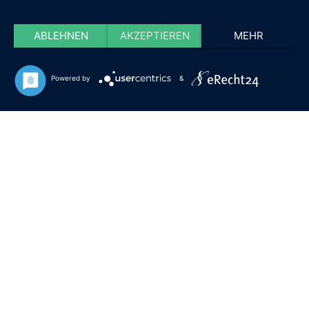
ABLEHNEN
AKZEPTIEREN
MEHR
Powered by
&