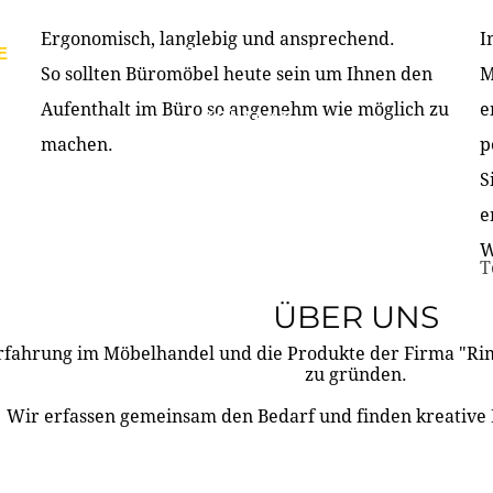
Ergonomisch, langlebig und ansprechend.
I
E
PRODUKTE
ÜBER UNS
PARTNER & REFERE
So sollten Büromöbel heute sein um Ihnen den
M
Aufenthalt im Büro so angenehm wie möglich zu
e
KONTAKT
machen.
p
S
e
W
T
ÜBER UNS
rfahrung im Möbelhandel und die Produkte der Firma "R
zu gründen.
Wir erfassen gemeinsam den Bedarf und finden kreative 