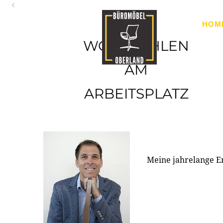
Oberland
HOM
Ihr Spezialist für Büroausstattung im Tiroler Oberland
WOHLFÜHLEN
AM
ARBEITSPLATZ
Meine jahrelange E