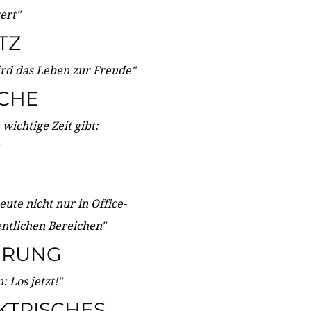
wert"
TZ
ird das Leben zur Freude"
ICHE
wichtige Zeit gibt:
ute nicht nur in Office-
entlichen Bereichen"
ERUNG
 Los jetzt!"
KTRISCHES