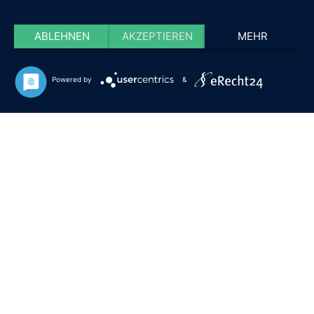
ABLEHNEN
AKZEPTIEREN
MEHR
Powered by
&