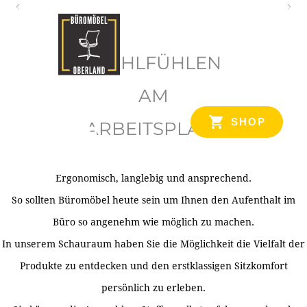
O
b
WOHLFÜHLEN
e
r
AM
l
SHOP
ARBEITSPLATZ
a
n
d
Ergonomisch, langlebig und ansprechend.
Ihr Spezialist für Büroausstattung im Tiroler Oberland
So sollten Büromöbel heute sein um Ihnen den Aufenthalt im
Büro so angenehm wie möglich zu machen.
In unserem Schauraum haben Sie die Möglichkeit die Vielfalt der
Produkte zu entdecken und den erstklassigen Sitzkomfort
persönlich zu erleben.