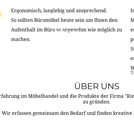
Ergonomisch, langlebig und ansprechend.
I
E
PRODUKTE
ÜBER UNS
PARTNER & REFERE
So sollten Büromöbel heute sein um Ihnen den
M
Aufenthalt im Büro so angenehm wie möglich zu
e
KONTAKT
machen.
p
S
e
W
T
ÜBER UNS
rfahrung im Möbelhandel und die Produkte der Firma "R
zu gründen.
Wir erfassen gemeinsam den Bedarf und finden kreative 