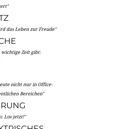
wert"
TZ
ird das Leben zur Freude"
ICHE
wichtige Zeit gibt:
ute nicht nur in Office-
entlichen Bereichen"
ERUNG
 Los jetzt!"
KTRISCHES