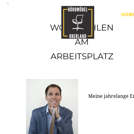
Oberland
HOM
Ihr Spezialist für Büroausstattung im Tiroler Oberland
WOHLFÜHLEN
AM
ARBEITSPLATZ
Meine jahrelange E