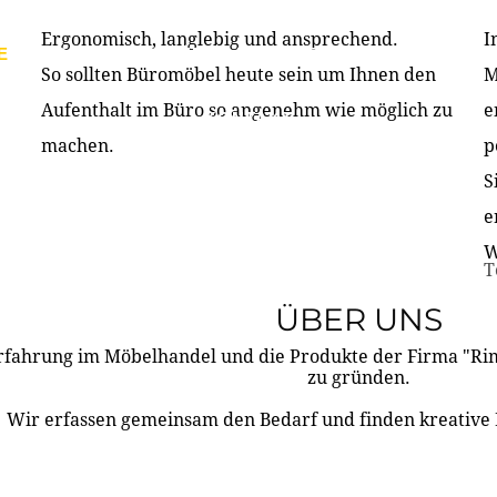
Ergonomisch, langlebig und ansprechend.
I
E
PRODUKTE
ÜBER UNS
PARTNER & REFERE
So sollten Büromöbel heute sein um Ihnen den
M
Aufenthalt im Büro so angenehm wie möglich zu
e
KONTAKT
machen.
p
S
e
W
T
ÜBER UNS
rfahrung im Möbelhandel und die Produkte der Firma "R
zu gründen.
Wir erfassen gemeinsam den Bedarf und finden kreative 