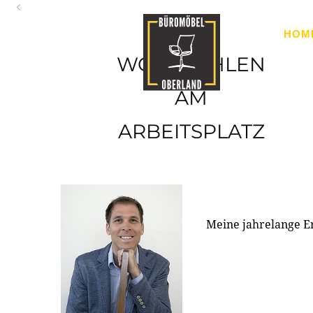
Oberland
HOM
Ihr Spezialist für Büroausstattung im Tiroler Oberland
WOHLFÜHLEN
AM
ARBEITSPLATZ
Meine jahrelange E