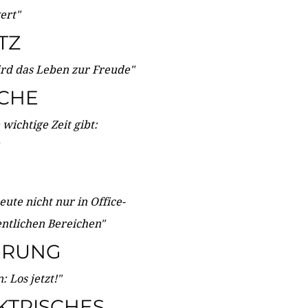
wert"
TZ
ird das Leben zur Freude"
ICHE
wichtige Zeit gibt:
ute nicht nur in Office-
entlichen Bereichen"
ERUNG
 Los jetzt!"
KTRISCHES