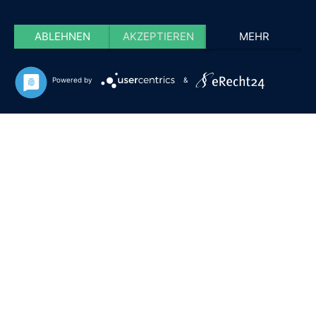
ABLEHNEN
AKZEPTIEREN
MEHR
Powered by
&