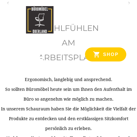
O
b
WOHLFÜHLEN
e
r
AM
l
SHOP
ARBEITSPLATZ
a
n
d
Ergonomisch, langlebig und ansprechend.
Ihr Spezialist für Büroausstattung im Tiroler Oberland
So sollten Büromöbel heute sein um Ihnen den Aufenthalt im
Büro so angenehm wie möglich zu machen.
In unserem Schauraum haben Sie die Möglichkeit die Vielfalt der
Produkte zu entdecken und den erstklassigen Sitzkomfort
persönlich zu erleben.