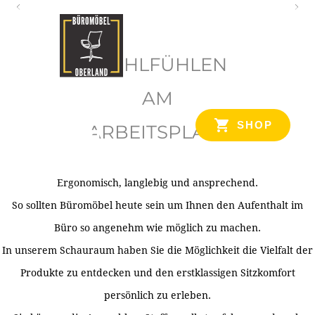
O
b
WOHLFÜHLEN
e
r
AM
l
SHOP
ARBEITSPLATZ
a
n
d
Ergonomisch, langlebig und ansprechend.
Ihr Spezialist für Büroausstattung im Tiroler Oberland
So sollten Büromöbel heute sein um Ihnen den Aufenthalt im
Büro so angenehm wie möglich zu machen.
In unserem Schauraum haben Sie die Möglichkeit die Vielfalt der
Produkte zu entdecken und den erstklassigen Sitzkomfort
persönlich zu erleben.