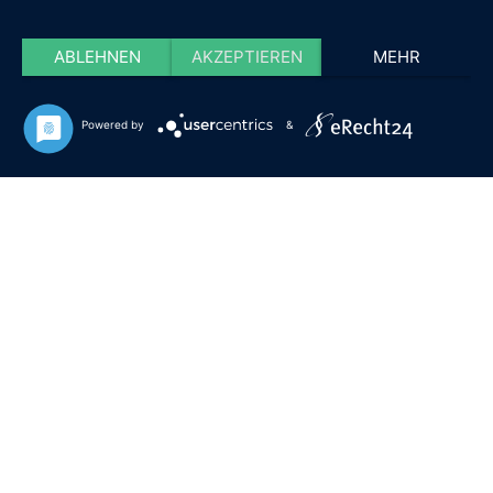
ABLEHNEN
AKZEPTIEREN
MEHR
Powered by
&